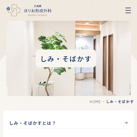
し
み・
そ
ば
か
す
｜
しみ・そばかす
大
阪
市
中
央
区・
天
HOME
しみ・そばかす
満
橋
の
天
しみ・そばかすとは？
満
橋